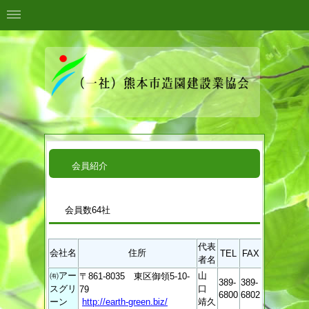
会員紹介
会員数64社
代表
会社名
住所
TEL
FAX
者名
㈲アー
山
〒861-8035 東区御領5-10-
389-
389-
スグリ
口
79
6800
6802
ーン
http://earth-green.biz/
靖久