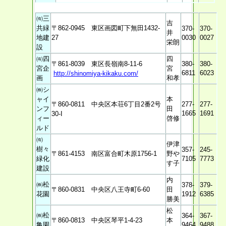
㈲三
吉
共緑
〒862-0945 東区画図町下無田1432-
370-
370-
井
地建
27
0030
0027
栄朗
設
㈲四
四
〒861-8039 東区長嶺南8-11-6
380-
380-
宮企
宮
6811
6023
http://shinomiya-kikaku.com/
画
和孝
㈱シ
ャイ
本
〒860-0811 中央区本荘6丁目2番2号
277-
277-
ンフ
田
1665
1691
30-I
ィー
啓修
ルド
㈲
伊津
樹々
357-
245-
〒861-4153 南区富合町木原1756-1
野や
緑化
7105
7773
す子
建設
内
㈱松
378-
379-
〒860-0831 中央区八王寺町6-60
田
花園
1912
6385
勝美
松
㈱松
364-
367-
〒860-0813 中央区琴平1-4-23
本
亀園
9464
9488