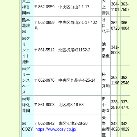
木上
木
364-
363-
梅香
〒862-0959 中央区白山2-1-17
上
1101
7507
園㈱
善貴
熊本
谷
〒862-0959 中央区白山2-1-17-402
362-
366-
花壇
口
号
0723
4004
㈲
弘子
㈱グ
リー
池
341-
ンエ
〒861-5512 北区梶尾町1152-2
田
8008
イト
浩至
池田
㈲グ
リー
松
362-
362-
ンス
〒862-0976 中央区九品寺4-25-14
本
1198
2546
ペー
秀和
ス
㈲寿
田
338-
337-
緑化
〒861-8003 北区楠8-16-68
中
2510
4770
造園
寿直
矢
㈱
〒862-0942 東区江津2-28-28
野
342-
342-
COZY
https://www.cozy.co.jp/
由理
4028
4029
亜