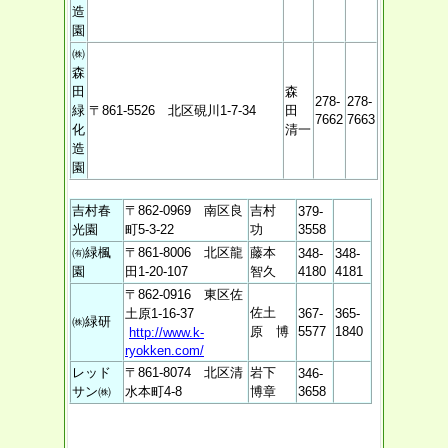
造
園
㈱
森
田
森
278-
278-
緑
〒861-5526 北区硯川1-7-34
田
7662
7663
化
清一
造
園
吉村春
〒862-0969 南区良
吉村
379-
光園
町5-3-22
功
3558
㈲緑楓
〒861-8006 北区龍
藤本
348-
348-
園
田1-20-107
智久
4180
4181
〒862-0916 東区佐
佐土
土原1-16-37
367-
365-
㈱緑研
原 博
5577
1840
http://www.k-
ryokken.com/
レッド
〒861-8074 北区清
岩下
346-
サン㈱
水本町4-8
博章
3658