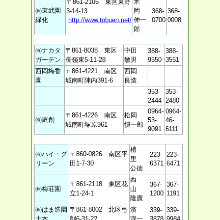
米
〒861-2106 東区東野
㈱東武園
岡
3-14-13
368-
368-
緑化
http://www.tobuen.net/
伸一
0700
0008
郎
㈲ナカタ
〒861-8038 東区
中田
388-
388-
ガーデン
長嶺東5-11-28
敏男
9550
3551
西岡梅香
〒861-4221 南区
西岡
園
城南町陣内391-6
良造
353-
353-
2444
2480
0964-
0964-
〒861-4226 南区
松岡
㈲庭創
53-
46-
城南町塚原961
慎一郎
9091
6111
植
㈲ハイ・グ
〒860-0826 南区平
223-
223-
里
リーン
田1-7-30
6371
6471
公徳
西
〒861-2118 東区花
367-
367-
㈱梅荘園
山
立1-24-1
1200
1191
隆廣
㈱はま造園
〒861-8002 北区弓
濱
339-
339-
土木
削6-31-22
淳一
3878
9984