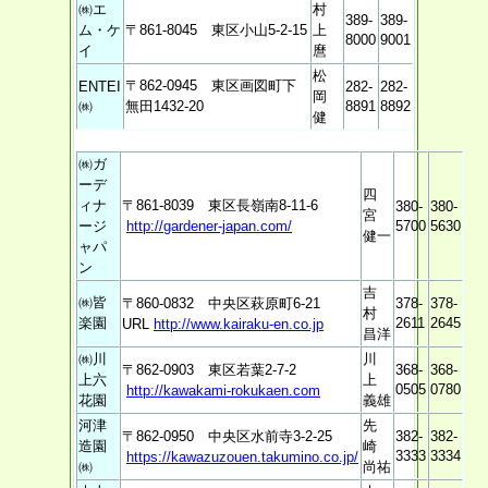
㈱エ
村
389-
389-
ム・ケ
〒861-8045 東区小山5-2-15
上
8000
9001
イ
麿
松
〒862-0945 東区画図町下
ENTEI
282-
282-
岡
㈱
無田1432-20
8891
8892
健
㈱ガ
ーデ
四
ィナ
〒861-8039 東区長嶺南8-11-6
380-
380-
宮
ージ
http://gardener-japan.com/
5700
5630
健一
ャパ
ン
吉
㈱皆
〒860-0832 中央区萩原町6-21
378-
378-
村
楽園
2611
2645
URL
http://www.kairaku-en.co.jp
昌洋
㈱川
川
〒862-0903 東区若葉2-7-2
368-
368-
上六
上
0505
0780
http://kawakami-rokukaen.com
花園
義雄
河津
先
〒862-0950 中央区水前寺3-2-25
382-
382-
造園
崎
3333
3334
https://kawazuzouen.takumino.co.jp/
㈱
尚祐