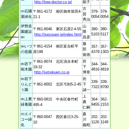
http://tree-doctor.co.jp/
能子
古
㈲石國
〒861-4172 南区御幸笛田4-
379-
379-
賀
屋緑化
0054
0054
21-1
秀治
伊勢造
山
〒861-8046 東区石原2-4-55
380-
380-
園建設
隈
5103
5117
http://isezouen.jp/index.html
㈱
昌彦
服
㈱いづ
〒861-4154 南区富合町平
357-
357-
部
の造園
原198
4379
1303
俊徳
岩
〒861-8074 北区清水本町
㈱岩下
344-
344-
下
19-32
樹木園
4816
4819
http://jumokuen.co.jp
博章
㈱岩下
岩
339-
339-
りんど
〒861-8002 北区弓削5-2-45
下
7322
8700
う園
誠一
上
㈱上農
〒860-0815 中央区春竹町
364-
362-
農
緑養園
9455
2153
495-4
仁嗣
㈲エイ
森
〒860-0047 西区春日3-25-
202-
202-
コー緑
川
1126
1149
10
化
義昭