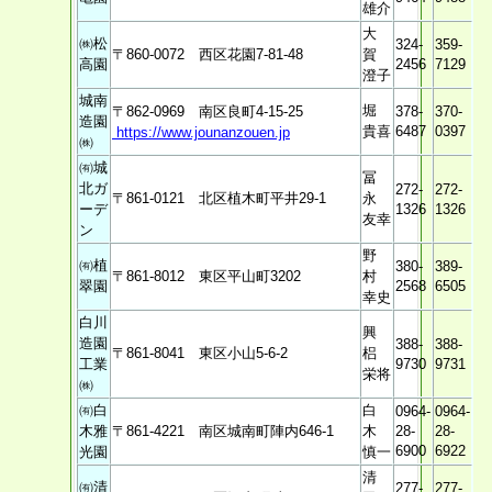
雄介
大
㈱松
324-
359-
〒860-0072 西区花園7-81-48
賀
高園
2456
7129
澄子
城南
堀
〒862-0969 南区良町4-15-25
378-
370-
造園
貴喜
6487
0397
https://www.jounanzouen.jp
㈱
㈲城
冨
北ガ
272-
272-
〒861-0121 北区植木町平井29-1
永
ーデ
1326
1326
友幸
ン
野
㈲植
380-
389-
〒861-8012 東区平山町3202
村
翠園
2568
6505
幸史
白川
興
造園
388-
388-
〒861-8041 東区小山5-6-2
梠
工業
9730
9731
栄将
㈱
㈲白
白
0964-
0964-
木雅
〒861-4221 南区城南町陣内646-1
木
28-
28-
6900
6922
光園
慎一
清
㈲清
277-
277-