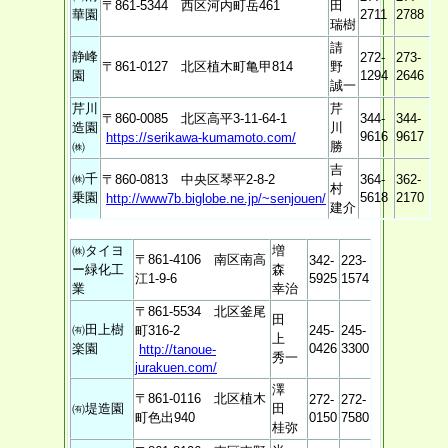
〒861-5344 西区河内町岳461
田
華園
2711
2788
瑞樹
請
静峰
272-
273-
〒861-0127 北区植木町亀甲814
野
園
1294
2646
誠一
芹川
芹
〒860-0085 北区高平3-11-64-1
344-
344-
造園
川
9616
9617
https://serikawa-kumamoto.com/
㈱
勝
吉
㈱千
〒860-0813 中央区琴平2-8-2
364-
362-
村
乗園
5618
2170
http://www7b.biglobe.ne.jp/~senjouen/
建介
㈱タイヨ
増
〒861-4106 南区南高
342-
223-
ー緑化工
森
江1-9-6
5925
1574
業
幸治
〒861-5534 北区釜尾
田
㈲田上樹
町316-2
245-
245-
上
楽園
0426
3300
http://tanoue-
秀一
jurakuen.com/
澤
〒861-0116 北区植木
272-
272-
㈲堤造園
田
町色出940
0150
7580
桂弥