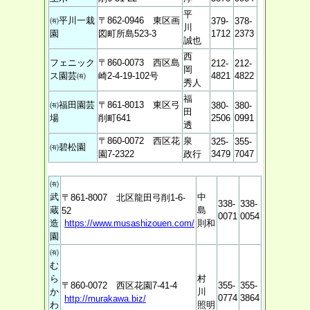
平
㈲平川一栽
〒862-0946 東区画
379-
378-
川
園
図町所島523-3
1712
2373
誠也
西
フェニック
〒860-0073 西区島
212-
212-
岡
ス園芸㈲
崎2-4-19-102号
4821
4822
秀人
福
㈲福田園芸
〒861-8013 東区弓
380-
380-
田
場
削町641
2506
0991
透
〒860-0072 西区花
泉
325-
355-
㈲碧松園
園7-2322
政行
3479
7047
㈲
武
中
〒861-8007 北区龍田弓削1-6-
338-
338-
蔵
島
52
0071
0054
造
https://www.musashizouen.com/
則和
園
㈲
む
ら
村
〒860-0072 西区花園7-41-4
355-
355-
か
川
0774
3864
http://murakawa.biz/
わ
照明