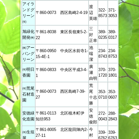
アイラ
渡
ンドグ
322-
371-
〒860-0073 西区島崎2-4-19
辺
リーン
8573
3053
英雄
㈲
三
旭緑化
〒861-8038 東区長嶺東5-2-
389-
389-
好
開発㈱
0235
0317
22
正幸
㈱アー
池
〒860-0950 中央区水前寺1-
234-
234-
バング
端
8743
8753
15-4E-1
リーン
潔
廣
㈲明日
〒860-0833 中央区平成3-4-
370-
370-
瀬
香園
1720
1801
1
由明
荒
㈲荒尾
〒860-0073 西区島崎7-39-
尾
353-
353-
石材造
27
十志
0710
0607
園
勝
安
安徳緑
〒861-0113 北区植木町伊
272-
288-
徳
化造園
知坊953
0043
2843
俊郎
今
〒861-8005 北区龍田陣内2-
㈲生垣
339-
339-
村
27-11
屋
6762
6763